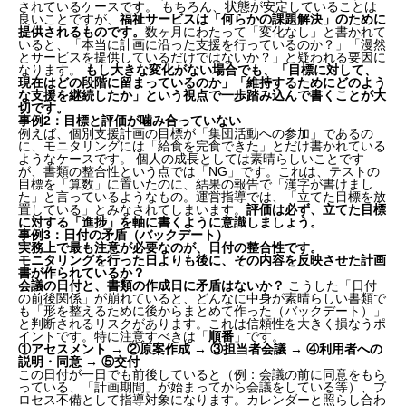
されているケースです。 もちろん、状態が安定していることは
良いことですが、
福祉サービスは「何らかの課題解決」のために
提供されるものです。
数ヶ月にわたって「変化なし」と書かれて
いると、「本当に計画に沿った支援を行っているのか？」「漫然
とサービスを提供しているだけではないか？」と疑われる要因に
なります。
もし大きな変化がない場合でも、「目標に対して、
現在はどの段階に留まっているのか」「維持するためにどのよう
な支援を継続したか」という視点で一歩踏み込んで書くことが大
切です。
事例2：目標と評価が噛み合っていない
例えば、個別支援計画の目標が「集団活動への参加」であるの
に、モニタリングには「給食を完食できた」とだけ書かれている
ようなケースです。 個人の成長としては素晴らしいことです
が、書類の整合性という点では「NG」です。これは、テストの
目標を「算数」に置いたのに、結果の報告で「漢字が書けまし
た」と言っているようなもの。運営指導では、「立てた目標を放
置している」とみなされてしまいます。
評価は必ず、立てた目標
なぜ個別支援計画とモニタリングの「整合性」が重要
に対する「進捗」を軸に書くように意識しましょう。
事例3：日付の矛盾（バックデート）
なのか？
実務上で最も注意が必要なのが、日付の整合性です。
モニタリングを行った日よりも後に、その内容を反映させた計画
書が作られているか？
運営指導で最もチェックされる「一連の流れ」
会議の日付と、書類の作成日に矛盾はないか？
こうした「日付
整合性がないと「未作成減算」のリスクも
の前後関係」が崩れていると、どんなに中身が素晴らしい書類で
【実践】整合性を生むモニタリングの書き方 3つのス
も「形を整えるために後からまとめて作った（バックデート）」
と判断されるリスクがあります。これは信頼性を大きく損なうポ
テップ
イントです。特に注意すべきは「
順番
」です。
①
アセスメント →
②
原案作成 →
③
担当者会議 →
④
利用者への
ステップ1：目標（短期目標）を主語にして振り返
説明・同意 →
⑤
交付
この日付が一日でも前後していると（例：会議の前に同意をもら
る
っている、「計画期間」が始まってから会議をしている等）、プ
ステップ2：支援内容（提供サービス）の妥当性を
ロセス不備として指導対象になります。カレンダーと照らし合わ