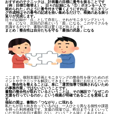
おすすめのテクニックは、計画書の目標に番号を振ることです
（例：目標①着替え）。
日々の記録にも「①：ボタンを一人で
留められた」のように番号付きで書くようにすれば、モニタリン
グ作成時はその番号の記述を拾い集めるだけで、根拠のある振り
返りが完成します。
日々の記録が「点」として存在し、それがモニタリングという
「線」になり、次回の計画という「面」になる。このサイクルを
意識するだけで、書類の質は驚くほど向上します。
まとめ：
整合性は自分たちを守る「最強の武器」になる
ここまで、個別支援計画とモニタリングの整合性を保つためのポ
イントやテクニックを解説してきました。最後にお伝えしたいの
は、
整合性を整えることは、単に「運営指導で指摘されないため
の事務作業」ではないということです。
書類の整合性が取れているということは、その施設で「なぜこの
支援を行っているのか」という根拠が明確であることを意味しま
す。
福祉の質は、書類の「つながり」に現れる
私たちが日々向き合っているのは、一人ひとり異なる個性や課題
を持った利用者様です。支援の現場では、昨日までうまくいって
いた方法が今日は通用しない、ということも珍しくありません。