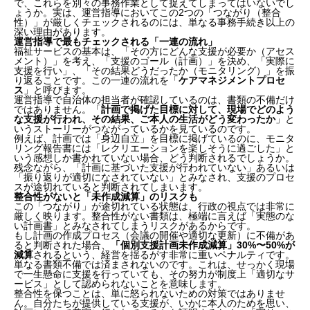
で、これらを別々の事務作業として捉えてしまってはいないでし
ょうか。実は、運営指導においてこの2つの「つながり（整合
性）」が厳しくチェックされるのには、単なる事務手続き以上の
深い理由があります。
運営指導で最もチェックされる「一連の流れ」
福祉サービスの基本は、「その方にどんな支援が必要か（アセス
メント）」を考え、「支援のゴール（計画）」を決め、「実際に
支援を行い」、「その結果どうだったか（モニタリング）」を振
り返ることです。この一連の流れを「
ケアマネジメントプロセ
ス
」と呼びます。
運営指導で自治体の担当者が確認しているのは、書類の不備だけ
ではありません。「
計画で掲げた目標に対して、現場でどのよう
な支援が行われ、その結果、ご本人の生活がどう変わったか
」と
いうストーリーがつながっているかを見ているのです。
例えば、計画では「身辺自立」を目標に掲げているのに、モニタ
リング報告書には「レクリエーションを楽しそうに過ごした」と
いう感想しか書かれていない場合、どう判断されるでしょうか。
残念ながら、「計画に基づいた支援が行われていない」あるいは
「振り返りが適切になされていない」とみなされ、支援のプロセ
スが途切れていると判断されてしまいます。
整合性がないと「未作成減算」のリスクも
この「つながり」が途切れている状態は、行政の視点では非常に
厳しく映ります。整合性がない書類は、極端に言えば「実態のな
い計画書」とみなされてしまうリスクがあるからです。
もし計画の作成プロセス（会議の開催や適切な更新）に不備があ
ると判断された場合、
「個別支援計画未作成減算」30%〜50%が
減算
されるという、経営を揺るがす非常に重いペナルティです。
単なる書類不備では済まされないのです。これは、せっかく現場
で一生懸命に支援を行っていても、その努力が制度上「適切なサ
ービス」として認められないことを意味します。
整合性を保つことは、単に怒られないための対策ではありませ
ん。自分たちが提供している支援が、いかに本人のためを思い、