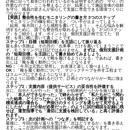
計画に沿って着実に行われているかを証明するための「守り」の
作業なのです。ここを整えることが、結果として施設全体の信頼
を守り、職員の皆さんが安心して支援に専念できる環境づくりに
つながります。
【実践】整合性を生むモニタリングの書き方 3つのステップ
「モニタリングの欄を前にすると、つい手が止まってしまう」
「結局、毎月同じような感想を書いてしまう」。そんな悩みを解
消するために、誰でも整合性が取れるようになる「3つのステッ
プ」をご紹介します。ポイントは、個別支援計画で立てた「目
標」を常に横に置いて書くことです。
ステップ1：目標（短期目標）を主語にして振り返る
最も多い失敗は、その月の「出来事」だけを書いてしまうことで
す。モニタリングは日記ではありません。
まずは、個別支援計画
の「短期目標」を主語にして書き始めてみましょう。
例えば、目標が「一人で靴を履けるようになる」であれば、書き
出しは「靴を履く動作について、」となります。
NG
：
「今月は元気に登所し、お友達と楽しく遊べました」
OK
：
「靴を履く動作について、マジックテープを外す工程まで
はスムーズにできるようになりました」
このように目標に触れるだけで、計画とのつながりが一気に強ま
ります。
ステップ2：支援内容（提供サービス）の妥当性を評価する
次に、自分たちが行った「支援」が効果的だったかを振り返りま
す。「
本人ができなかった」で終わらせず、「私たちがこう関わ
った結果、どうだったか」という視点を持つことが重要です。目
標未達成の場合も、「声掛けのタイミングを遅らせて見守るよう
にしたが、まだ介助が必要だった」のように試行錯誤を記録に残
せば、運営指導でも「適切に支援を検討している」と高く評価さ
れます。
ステップ3：次の計画への「つなぎ」を明記する
最後に、今回の振り返りを受けて「次はどうするか」を書き添え
ます。ここが次回の個別支援計画への橋渡しになります。