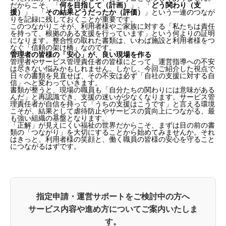
だからこそ、「
何を目指して（計画）
」、「
どう関わり（支
援）
」、「
その結果どうだったか（評価）
」という一連のつなが
りを記録に残しておくことが重要です。
このつながりこそが、利用者様やご家族に対する「私たちは責任
を持って、根拠のある支援を行っています」という何よりの証明
になります。整合性の取れた書類は、いわば施設と利用者様をつ
なぐ「信頼の架け橋」なのです。
管理者の皆様の「安心」が、良い現場を作る
管理者やサービス管理責任者の皆様にとって、運営指導への不安
は尽きない悩みかもしれません。しかし、今回ご紹介した視点で
日々の書類を見直せば、その不安は必ず「自社の支援に対する自
信」へと変わっていきます。
書類が整うと、現場の職員も「自分たちの関わりには意味がある
んだ」と再認識でき、支援の迷いが少なくなります。サービス管
理責任者が自信を持って「うちの支援はこうです」と言える環境
こそが、結果として虐待防止やサービスの質向上につながる、最
も強い組織の基盤となります。
「正解」が見えにくい福祉の世界だからこそ、まずは目の前の書
類の「つながり」を大切にすることから始めてみませんか。それ
はきっと、利用者様の笑顔と、働く職員の皆様の安心を守ること
につながるはずです。
指定申請・運営サポートをご検討中の方へ
サービス内容や進め方についてご案内いたしま
す。