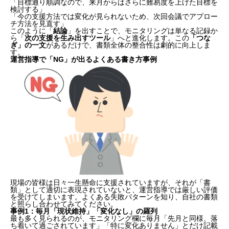
「目標通り順調なので、来月からはさらに難易度を上げた目標を
検討する」
「今の支援方法では変化が見られないため、次回会議でアプロー
チ方法を見直す」
このように「
結論
」を出すことで、モニタリングは単なる記録か
ら「
次の支援を生み出すツール
」へと進化します。この
「つな
ぎ」の一文
があるだけで、書類全体の整合性は劇的に向上しま
す。
運営指導で「NG」が出るよくある書き方事例
現場の皆様は日々一生懸命に支援されていますが、それが「書
類」として適切に表現されていないと、運営指導では厳しい評価
を受けてしまいます。よくある失敗パターンを知り、自社の書類
と照らし合わせてみてください。
事例1：毎月「現状維持」「変化なし」の羅列
最も多く見られるのが、モニタリング欄に毎月「先月と同様、落
ち着いて過ごされています」「特に変化ありません」とだけ記載