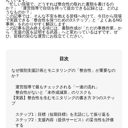
んでいます。
「忙しい現場で、どうすれば整合性の取れた書類を書けるの
か？」 「運営指導で自信を持って提出できる記録とは、どのよ
うなものか？」
この記事では、そんな不安を抱える皆様へ向けて、今日から現場
で実践できる「整合性を保つための3ステップ」と「よくあるNG
事例」をわかりやすく解説します。
この記事を読み終える頃には、書類作成が「ただの事務作業」か
ら「支援の質を証明する武器」へと変わっているはずです。ぜ
ひ、皆様の安心な運営にお役立てください。
目次
なぜ個別支援計画とモニタリングの「整合性」が重要なの
か？
運営指導で最もチェックされる「一連の流れ」
整合性がないと「未作成減算」のリスクも
【実践】整合性を生むモニタリングの書き方 3つのステッ
プ
ステップ1：目標（短期目標）を主語にして振り返る
ステップ2：支援内容（提供サービス）の妥当性を評価
する