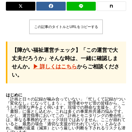
この記事のタイトルとURLをコピーする
【障がい福祉運営チェック】「この運営で大
丈夫だろうか」そんな時は、一緒に確認しま
せんか。
▶ 詳しくはこちら
からご相談くださ
い。
はじめに
「計画と日々の記録が噛み合っていない」「忙しくて記録がつい
『変化なし』になってしまう」。管理者やサビ管の皆様から、こ
うした切実な声をよく伺います。現場での懸命な支援を、どう
「書類」に落とし込むか。これは多くの事業所共通の悩みです。
しかし、運営指導においてこの「計画とモニタリングの整合性」
は、単なる事務的なチェック項目ではありません。ここが崩れて
いると、最悪の場合「適切な支援が行われていない」とみなさ
れ、報酬の返還（減算）という厳しい判断を下されるリスクも潜