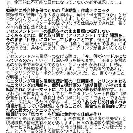
せ、物理的に不可能な日付になっていないか必ず確認しましょ
評価する
う。
ステップ3：次の計画への「つなぎ」を明記する
効率的に整合性を保つための「連動型」作成テクニック
運営指導で「NG」が出るよくある書き方事例
書類作成が苦痛になる大きな原因は、毎回「何を書こうか」とゼ
ロから悩んでしまうことにあります。しかし、アセスメントから
モニタリングまでを一本の線でつなげる仕組みができれば、書く
事例1：毎月「現状維持」「変化なし」の羅列
べき内容は自然と決まってきます。
事例2：目標と評価が噛み合っていない
アセスメントシートの課題をそのまま目標に転記しない
よくあるミスは、聞き取り調査（アセスメント）で出た課題を、
事例3：日付の矛盾（バックデート）
そのまま「目標」にコピーしてしまうことです
。例えば「着替え
効率的に整合性を保つための「連動型」作成テクニッ
ができない」という課題に対し、目標も「着替えができる」にす
ク
るだけでは、具体性に欠け、後のモニタリングが書きづらくなり
ます。
アセスメントから目標へつなげる際は、「
今、何がハードルにな
アセスメントシートの課題をそのまま目標に転記し
っているのか
」という一段深い視点を挟みます。「ボタンを留め
るのが苦手で着替えができない」という分析があれば、目標は
ない
「ボタンの練習をする」になります。ここまで具体的であれば、
モニタリング項目を個別支援計画の「短期目標」と
モニタリングでも「ボタンが3つ留められた」と、書くべきこと
リンクさせる
が明確になります。
モニタリング項目を個別支援計画の「短期目標」とリンクさせる
職員間での「気づき」を記録に集約する仕組み作り
モニタリングの用紙を、個別支援計画の「短期目標」がそのまま
まとめ：整合性は自分たちを守る「最強の武器」にな
転記されたフォーマットにしてしまうのが最も効率的です。
わ
る
ざわざ計画書を見返さなくても、モニタリングシート自体に目標
が書かれていれば、職員はその目標に対して「できた・できなか
った」を記入するだけで済みます。
この「あらかじめ評価すべき
項目が決まっている状態」を作ることが、整合性を自動的に保つ
ための最大のテクニックです。
職員間での「気づき」を記録に集約する仕組み作り
整合性が崩れる原因の一つに、計画作成者（管理者や児発管）と
現場職員の情報共有不足があります。日々の連絡帳や業務日誌
（サービス提供記録）に、「今日は目標に対してこんな様子だっ
た」という一言を添える習慣をつけましょう。