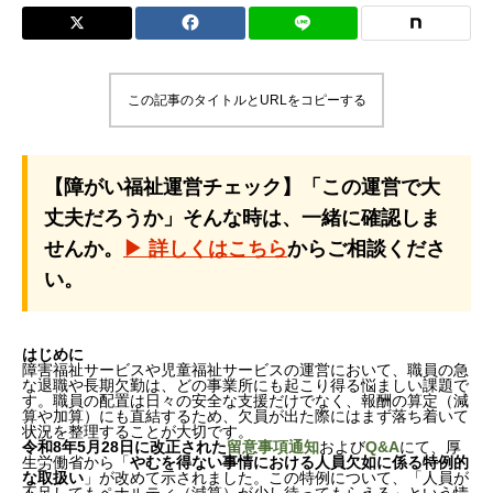
この記事のタイトルとURLをコピーする
【障がい福祉運営チェック】「この運営で大
丈夫だろうか」そんな時は、一緒に確認しま
せんか。
▶ 詳しくはこちら
からご相談くださ
い。
はじめに
障害福祉サービスや児童福祉サービスの運営において、職員の急
な退職や長期欠勤は、どの事業所にも起こり得る悩ましい課題で
す。職員の配置は日々の安全な支援だけでなく、報酬の算定（減
算や加算）にも直結するため、欠員が出た際にはまず落ち着いて
状況を整理することが大切です。
令和8年5月28日に改正された
留意事項通知
および
Q&A
にて、厚
生労働省から「
やむを得ない事情における人員欠如に係る特例的
な取扱い
」が改めて示されました。この特例について、「人員が