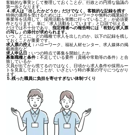
客観的な事実として整理しておくことが、行政との円滑な協議の
第一歩となります。
４.
求人は「出したかどうか」だけでなく、客観的な記録を残す
特例の適用を受けるためには、「ハローワークや無料の職業紹介
事業等を活用して、採用活動を実際に行っていること」が必須要
件となります。 単に「求人活動をしています」と口頭で伝える
だけでは不十分であり、
指定権者への報告時には「有効な求人票
の写し」の添付が求められます。
いつ、どこに、どの職種で求人を出したのか、以下の記録を残し
ておくことが重要です。
求人票の控え：
ハローワーク、福祉人材センター、求人媒体の掲
載画面など
求人申込日：
いつの時点で募集を開始したか
募集職種と条件：
不足している要件（資格や常勤等の条件）と合
致しているか
欠員が出てから慌てるのではなく、日頃から求人条件や採用ルー
トを見直しておくことが、いざという時の事業の守りにつながり
ます。
５.
残った職員に負担を寄せすぎない体制づくり