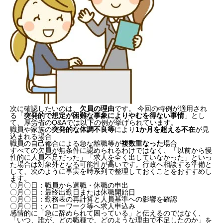
次に確認したいのは、
欠員の理由
です。 今回の特例が適用され
る「
突発的で想定が困難な事象によりやむを得ない事情
」とし
て、厚労省のQ&Aでは以下の例が挙げられています。
職員や家族の
突発的な体調不良等
により
1か月を超える不在
が見
込まれる場合
職員の自己都合による急な離職等が
複数重なった
場合
すべての欠員が無条件に認められるわけではなく、「以前から慢
性的に人員不足だった」「求人を全く出していなかった」といっ
た場合は対象外となる可能性が高いです。行政へ相談する準備と
して、次のように事実を時系列で整理しておくことをおすすめし
ます。
〇月〇日：職員から退職・休職の申出
〇月〇日：最終出勤日または休職開始日
〇月〇日：勤務表の再計算と人員基準への影響を確認
〇月〇日：ハローワーク等へ求人申込み
感情的に「急に辞められて困っている」と伝えるのではなく、
「いつ、誰が、どの職種で、どのような理由で不足したのか」を