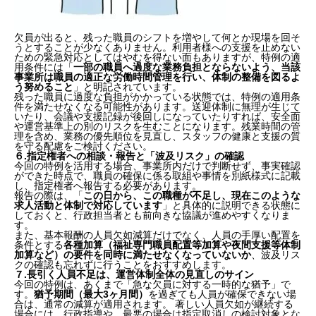
１.特例の対象は「1割以内の不足」に限定される点に
注意
２.欠員が出たら、まず「人員基準上の不足」かを確認
欠員が出ると、残った職員のシフトを増やして何とか現場を回そ
する
うとすることが少なくありません。利用者様への支援を止めない
３.「なぜ欠員になったのか」を時系列で整理する
ための緊急対応としてはやむを得ない面もありますが、特例の適
用条件には「
一部の職員へ過度な業務負担とならないよう、当該
４.求人は「出したかどうか」だけでなく、客観的な記
事業所は職員の適正な労働時間管理を行い、体制の整備を図るよ
録を残す
う努めること
」と明記されています。
５.残った職員に負担を寄せすぎない体制づくり
残った職員に過度な負担がかかっている状態では、特例の適用条
件を満たせなくなる可能性があります。送迎体制に無理が生じて
６.指定権者への相談・報告と「波及リスク」の確認
いたり、会議や支援記録が後回しになっていたりすれば、安全面
７.長引く人員不足は、運営体制全体の見直しのサイン
や運営基準上の別のリスクを生むことになります。残業時間の管
まとめ
理を含め、業務の優先順位を見直し、スタッフの健康と支援の質
を守る配慮をご検討ください。
６.
指定権者への相談・報告と「波及リスク」の確認
今回の特例を活用する場合、事業所内だけで判断せず、事実確認
ができた時点で、職員の確保に係る取組や事情を別紙様式に記載
し、指定権者へ報告する必要があります。
報告の際は、「
この日から、この職種が不足し、現在このような
求人活動と体制で対応しています
」と具体的に説明できる状態に
しておくと、行政担当者とも前向きな協議が進めやすくなりま
す。
また、基本報酬の人員欠如減算だけでなく、人員の手厚い配置を
条件とする
各種加算（福祉専門職員配置等加算や夜間支援等体制
加算など）の要件を同時に満たせなくなっていないか
、波及リス
クの確認も忘れずに行うことをおすすめします。
７.
長引く人員不足は、運営体制全体の見直しのサイン
今回の特例は、あくまで「急な欠員に対する一時的な猶予」で
す。
猶予期間（最大3ヶ月間）
を過ぎても人員が確保できない場
合は、通常の減算が適用されます。 著しい人員欠如が継続する
場合には、行政指導や、最悪の場合は指定取消しの検討対象とな