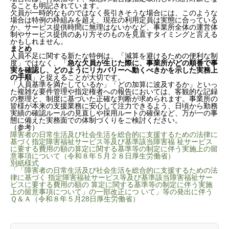
ることも明記されています。
欠員が一時的なものではなく長引きそうな場合には、このような
場合は特例の枠組みを超え、現在の利用定員は実態に合っている
か、サービス提供時間に無理はないかなど、事業所全体の運営体
制やサービス提供のあり方そのものを見直すタイミングと言える
かもしれません。
まとめ
人員不足に関する新たな特例は、「減算を避けるための便利な制
度」ではなく、「
急な欠員が生じた際に、事業所がどの順番で事
実を確認し、どのようにリカバリーへ動くべきかを示した実務上
の手順
」と捉えることが大切です。
「人員基準を満たしているか」「どの加算に波及するか」といっ
た複雑な要件管理や指定権者への報告においては、客観的な記録
の整理と、制度に基づいた正確な判断が求められます。事業所の
皆様が本来の支援業務に安心して注力できるよう、日頃から勤務
実績の確認ルールの見直しや採用ルートの確保など、万が一の事
態に備えた実務面での体制づくりをご検討ください。
（参考）
障害者の日常生活及び社会生活を総合的に支援するための法律に
基づく指定障害福祉サービス等及び基準該当障害福 祉サービス
に要する費用の額の算定に関する基準等の制定に伴う実施上の留
意事項について（令和８年５月２８日厚生労働省）
別紙様式
「「障害者の日常生活及び社会生活を総合的に支援するための法
律に基づく 指定障害福祉サービス等及び基準該当障害福祉サー
ビスに要する費用の額の 算定に関する基準等の制定に伴う実施
上の留意事項について」の一部改正につ いて」等の発出に伴う
Ｑ＆Ａ（令和８年５月28日厚生労働省）