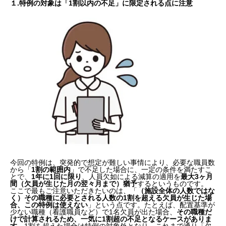
１.
特例の対象は「1割以内の不足」に限定される点に注意
今回の特例は、突発的で想定が難しい事情により、必要な職員数
から「
1割の範囲内
」で不足した場合に、一定の条件を満たすこ
とで、
1年に1回に限り
、人員欠如による減算の適用を
最大3ヶ月
間（欠員が生じた月の翌々月まで）猶予
するというものです。
ここで最もご注意いただきたいのは、「
（施設全体の人数ではな
く）その職種に必要とされる人数の1割を超える欠員が生じた場
合、この特例は使えない
」という点です。
たとえば、配置基準が
少ない職種（看護職員など）で1名欠員が出た場合、
その職種だ
けで計算されるため
、一気に1割超の不足となるケースがありま
す
。1割を超えた場合は特例の対象外となり、これまで通り「欠