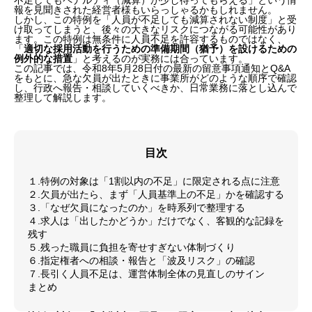
不足してもペナルティ（減算）が少し待ってもらえる」という情
報を見聞きされた経営者様もいらっしゃるかもしれません。
しかし、この特例を「人員が不足しても減算されない制度」と受
け取ってしまうと、後々の大きなリスクにつながる可能性があり
ます。この特例は無条件に人員不足を許容するものではなく、
「
適切な採用活動を行うための準備期間（猶予）を設けるための
例外的な措置
」と考えるのが実務には合っています。
この記事では、令和8年5月28日付の最新の留意事項通知とQ&A
をもとに、急な欠員が出たときに事業所がどのような順序で確認
し、行政へ報告・相談していくべきか、日常業務に落とし込んで
整理して解説します。
目次
１.特例の対象は「1割以内の不足」に限定される点に注意
２.欠員が出たら、まず「人員基準上の不足」かを確認する
３.「なぜ欠員になったのか」を時系列で整理する
４.求人は「出したかどうか」だけでなく、客観的な記録を
残す
５.残った職員に負担を寄せすぎない体制づくり
６.指定権者への相談・報告と「波及リスク」の確認
７.長引く人員不足は、運営体制全体の見直しのサイン
まとめ