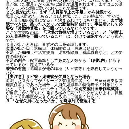
員が生じた翌月」から直ちに減算が適用されます。
まずはこの基
本ルールを念頭に置いておくことが重要です。
２.
欠員が出たら、まず「人員基準上の不足」かを確認する
職員が1人辞めた、あるいは1人休職した。この時点で、すぐに
「人員欠如の減算になる」と決まるわけではありません。
まず確
認すべきは、残ったスタッフの勤務時間合計で、事業所として必
要な「常勤換算数」を下回っているかどうかです。
ここで大切なのは、
「現場の負担が増えていること」と「制度上
の人員基準を下回っていること」は、分けて確認する
という視点
です。
欠員が出たときは、まず次の点を確認します。
欠員が出た日：
退職日、休職開始日、最終出勤日など
不足した職種：
生活支援員、児童指導員、看護職員など、どの要
件の職種か
不足の割合：
配置基準として必要な人数から「
1割以内
」に収ま
っているか、超えているか
兼務の有無：
退職者が他の職種（サビ管等）を兼務していなかっ
たか
【要注意】サビ管・児発管が欠員となった場合
退職したスタッフが「サービス管理責任者」や「児童発達支援管
理責任者」であった場合、人員欠如減算の特例猶予の対象になっ
たとしても、別のペナルティである「
個別支援計画未作成減算
」
が当該月から直ちに併発する極めて高いリスクがあります。職種
によって影響度が大きく異なる点にご留意ください。
３.
「なぜ欠員になったのか」を時系列で整理する