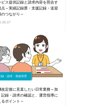
ービス提供記録と請求内容を照合す
視点～実績記録票・支援記録・送迎
録のつながり～
6.06.07
記録・請求・実績管理
酬改定後に見直したい日常業務～加
・記録・請求の確認と、運営指導に
えるポイント～