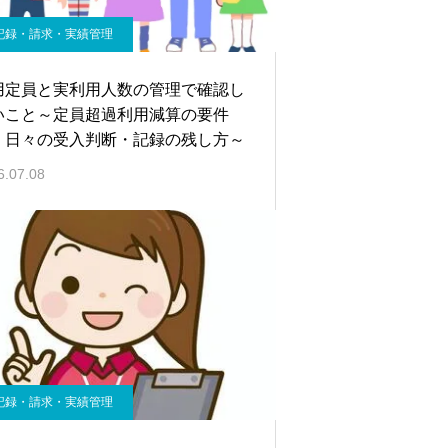
記録・請求・実績管理
用定員と実利用人数の管理で確認し
いこと～定員超過利用減算の要件
、日々の受入判断・記録の残し方～
6.07.08
記録・請求・実績管理