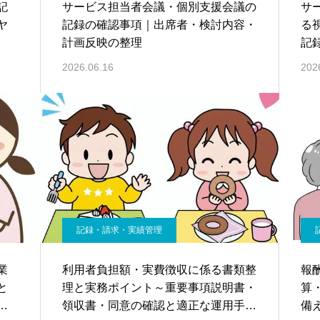
記
サービス担当者会議・個別支援会議の
サ
ヤ
記録の確認事項｜出席者・検討内容・
る
計画反映の整理
記
2026.06.16
202
記録・請求・実績管理
業
利用者負担額・実費徴収に係る書類整
報
と
理と実務ポイント～重要事項説明書・
算
フ
領収書・同意の確認と適正な運用手順
備