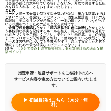
（会議の前に同意を得ている等）がないか、月次で照合する仕組
みを取り入れることをおすすめいたします。
まとめ
サービス担当者会議や個別支援会議の記録は、単なる議事録では
ございません。会議録、アセスメント、個別支援計画、日々の支
援記録、モニタリングが矛盾なく「一本の線」としてつながって
いる状態をつくるための起点となる資料です。
「
会議で何を確認したか
」「
誰の意見を計画に反映したか
」とい
う客観的な事実を記録するルールを整え、属人的な業務を見直す
仕組みづくりをご検討ください。受付から計画作成、日々の記録
までのプロセスが関連書類と連動して整備されている状態が、万
が一の運営指導においても事業所を守り、適正で安定した運営を
継続するための最も確実なエビデンスとなります。
(参考）
【５分で要点】運営指導対策：個別支援計画の適正な構
築ポイント
指定申請・運営サポートをご検討中の方へ
サービス内容や進め方についてご案内いたしま
す。
▶ 初回相談はこちら（30分・無
料）