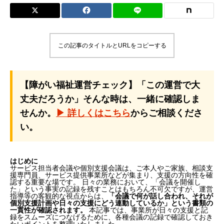
この記事のタイトルとURLをコピーする
【障がい福祉運営チェック】「この運営で大
丈夫だろうか」そんな時は、一緒に確認しま
せんか。
▶ 詳しくはこちら
からご相談くださ
い。
はじめに
サービス担当者会議や個別支援会議は、ご本人やご家族、相談支
援専門員、サービス提供事業所などが集まり、支援の方向性を確
認する重要な場です。 日々の業務において、「会議を開催し
た」という事実の記録を残すことはもちろん不可欠ですが、運営
指導等の客観的な視点からは、
「会議で何が話し合われ、それが
個別支援計画や日々の支援にどう連動しているか」という書類の
一貫性が確認されます。
本記事では、事業所が日々の支援と記
録をスムーズにつなげるために、各種会議の記録で確認しておき