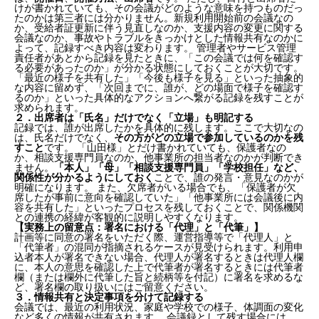
けが書かれていても、その会議がどのような意味を持つものだっ
たのかは第三者には分かりません。新規利用開始前の会議なの
か、受給者証更新に伴う見直しなのか、支援内容の変更に関する
会議なのか、事故やトラブルをきっかけとした情報共有なのかに
よって、記録すべき内容は変わります。 管理者やサービス管理
責任者があとから記録を見たときに、「この会議では何を確認す
る必要があったのか」が分かる状態にしておくことが大切です。
「最近の様子を共有した」「今後も様子を見る」といった抽象的
な内容に留めず、「次回までに、誰が、どの場面で様子を確認す
るのか」といった具体的なアクションへ繋がる記録を残すことが
求められます。
２．出席者は「氏名」だけでなく「立場」も明記する
記録では、誰が出席したかを具体的に残します。ここで大切なの
は、氏名だけでなく、
その方がどの立場で参加しているのかを残
すこと
です。 「山田様」とだけ書かれていても、保護者なの
か、相談支援専門員なのか、他事業所の担当者なのかが判断でき
ません。
「本人」「母」「相談支援専門員」「学校担任」など、
関係性が分かるようにしておく
ことで、誰の発言・意見なのかが
明確になります。 また、欠席者がいる場合でも、「保護者が欠
席したが事前に意向を確認していた」「他事業所には会議後に内
容を共有した」といったプロセスを残しておくことで、関係機関
との連携の経緯が客観的に説明しやすくなります。
【実務上の留意点：署名における「代理」と「代筆」】
計画等に同意の署名をいただく際、運営指導等で「代理人」と
「代筆者」の混同が指摘されるケースが見受けられます。利用申
込者本人が署名できない場合、代理人が署名するときは代理人欄
に、本人の意思を確認した上で代筆者が署名するときには代筆者
欄（または欄外に代筆した旨と続柄等を付記）に署名を求めるな
ど、署名欄の取り扱いにはご留意ください。
３．情報共有と決定事項を分けて記録する
会議では、最近の利用状況、家庭や学校での様子、体調面の変化
など多くの情報が共有されます。 会議録として残す場合には、