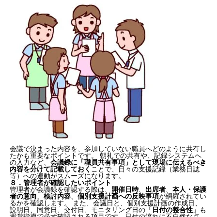
５．相談支援専門員との連携と交付義務（令和6年度
報酬改定）
６．個別支援計画への反映が見えるか
７．会議後の職員共有の仕組み
８．管理者が確認したいポイント
まとめ
会議で決まった内容を、参加していない職員へどのように共有し
たかも重要なポイントです。 朝礼での共有や、記録システムへ
の入力など、
会議録に「職員共有事項」として現場に伝えるべき
内容を分けて記載しておく
ことで、日々の支援記録（業務日誌
等）への連動がスムーズになります。
８．管理者が確認したいポイント
管理者が会議録を確認する際は、
開催日時
、
出席者
、
本人・保護
者の意向
、
検討内容
、
個別支援計画への反映事項
が網羅されてい
るかを確認します。 また、会議日と、個別支援計画の作成日、
説明日、同意日、交付日、モニタリング日の「
日付の整合性
」も
運営指導で必ず確認される項目です。日付の流れに不自然な点