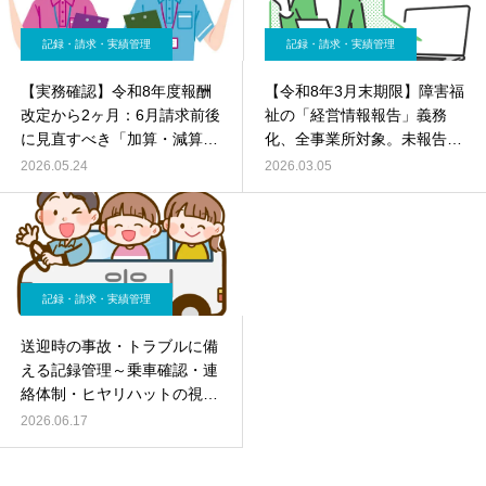
記録・請求・実績管理
記録・請求・実績管理
【実務確認】令和8年度報酬
【令和8年3月末期限】障害福
改定から2ヶ月：6月請求前後
祉の「経営情報報告」義務
に見直すべき「加算・減算・
化、全事業所対象。未報告減
記録」の整合性
算を避けるための必須知識
2026.05.24
2026.03.05
記録・請求・実績管理
送迎時の事故・トラブルに備
える記録管理～乗車確認・連
絡体制・ヒヤリハットの視点
～
2026.06.17