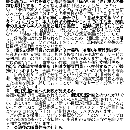
援会議には、やむを得ない場合を除き「障がい者（児）本人の参
加を原則とする」こと
が指定基準に明記されました。 そのた
め、「会議で本人や保護者からどのような希望や困りごとが発信
されたか」を記録に残すことの重要性が今まで以上に高まってい
ます。
もし本人の参加が難しい場合でも、「意思決定支援ガイド
ライン」に沿って、本人の日頃の様子やこれまでの生活史、関係
者の意見から本人の意思と選好を推定し、記録に残しておくこと
が求められます。 会議録に「特になし」とだけ記載するのでは
なく、「現在の利用状況について大きな変更希望はなし。ただ
し、帰宅後に疲れが見られる日があるため、活動量については引
き続き確認する」などと残しておくことで、意向確認と今後の支
援目標が論理的につながります。
５．相談支援専門員との連携と交付義務（令和6年度報酬改定）
事業所の個別支援計画は、相談支援専門員が作成する「サービス
等利用計画」の内容と整合している必要があります。 特に令和6
年度の改定により、事業所が作成し同意を得た
個別支援計画を、
指定計画相談支援事業所（相談支援専門員）へ交付することが義
務付けられました
。会議の記録を通じてお互いの役割分担を確認
し、計画を相互に連動させることが不可欠です。利用日数や送
迎、他事業所との併用に関する調整など、相談支援専門員と確認
した経過を簡潔に残しておくことが、適正なサービス提供のエビ
デンスとなります。
６．個別支援計画への反映が見えるか
会議の記録で特に確認されるのが、
個別支援計画とのつながり
で
す。 会議で支援上の課題が出ているのに計画に反映されていな
い、あるいは、会議録にない新しい目標が計画に登場していると
１．会議を開いたことより「何を確認したか」を残す
いったケースは、運営指導において「アセスメントから計画作成
２．出席者は「氏名」だけでなく「立場」も明記する
までのプロセスが不十分」と指摘されるリスクがあります。
「どの意見を採用し、なぜその目標を設定したのか」というプロ
３．情報共有と決定事項を分けて記録する
セスが記録に残っている状態が、事業所の支援の正当性を証明す
４．本人・保護者の意向の反映（令和6年度報酬改
る強力な根拠となります。
定）
７．会議後の職員共有の仕組み