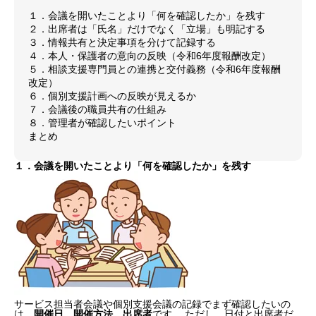
１．会議を開いたことより「何を確認したか」を残す
２．出席者は「氏名」だけでなく「立場」も明記する
３．情報共有と決定事項を分けて記録する
４．本人・保護者の意向の反映（令和6年度報酬改定）
５．相談支援専門員との連携と交付義務（令和6年度報酬
改定）
６．個別支援計画への反映が見えるか
７．会議後の職員共有の仕組み
８．管理者が確認したいポイント
まとめ
１．会議を開いたことより「何を確認したか」を残す
サービス担当者会議や個別支援会議の記録でまず確認したいの
は、
開催日
、
開催方法
、
出席者
です。 ただし、日付と出席者だ