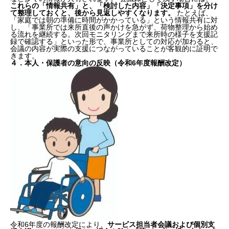
これらの「情報共有」と、「検討した内容」「決定事項」を分け
て整理しておくと、後から見返しやすくなります。
たとえば、
「家庭では朝の準備に時間がかかっている」という情報共有に対
し、「事業所では来所直後の声かけを急がず、荷物整理から始め
る流れを継続する。次回モニタリングまで来所時の様子を支援記
録で確認する」といった形で、事業所としての対応が加わると、
会議の内容が実際の支援につながっていることが客観的に証明で
きます。
４．本人・保護者の意向の反映（令和6年度報酬改定）
令和6年度の報酬改定により、
サービス担当者会議および個別支