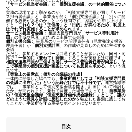
たいポイントを整理いたしました。
「サービス担当者会議」と「個別支援会議」の一体的開催につい
て
実務の現場でよく挙がるのが、「相談支援専門員が開く『サービ
ス担当者会議』と、事業所が開く『個別支援会議』は、別々に開
催する必要があるのか」という疑問です。 結論から申し上げま
すと、
これら２つは「主催者」と「目的」が異なるため、制度上
はそれぞれ実施することが求められます。
サービス担当者会議：
相談支援専門員が「
サービス等利用計
画
」の作成や見直しのために主催する会議
個別支援会議：
事業所のサービス管理責任者（児童発達支援管
理責任者）が「
個別支援計画
」の作成や見直しのために主催する
会議
ただし、参加するメンバーは共通することが多いため、同日・同
席で「
一体的に（兼ねて）開催
」することが実務上は可能です。
相談支援専門員が主催する場にサービス管理責任者が同席し、そ
こで事業所の個別支援計画案についても意見を求める
、という流
れです。
【実務上の留意点：個別の会議録の作成】
一体的に開催した場合でも、
事業所側としては「相談支援専門員
の会議に出席した」という記録だけでは不十分です。
運営指導等
では、「事業所として個別支援会議を開き、計画について検討し
たか」が問われます。兼ねて開催した場合であっても、
自事業所
の「個別支援会議録（個別支援計画作成会議録）」として、誰の
どのような意見を計画に反映したのか
を独立した書類に残してお
くことが、事業所を守る重要なポイントになります。
目次