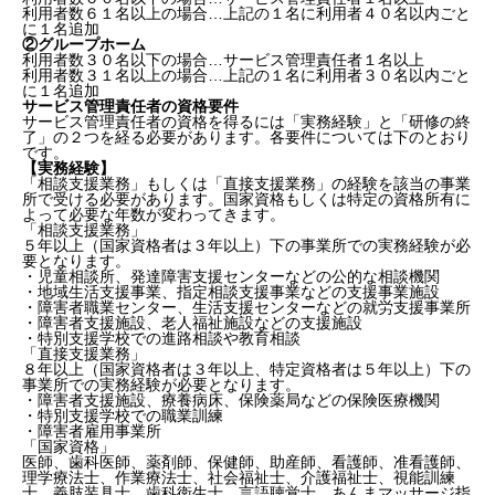
利用者数６１名以上の場合…上記の１名に利用者４０名以内ごと
に１名追加
②
グループホーム
利用者数３０名以下の場合…サービス管理責任者１名以上
利用者数３１名以上の場合…上記の１名に利用者３０名以内ごと
に１名追加
サービス管理責任者の資格要件
サービス管理責任者の資格を得るには「実務経験」と「研修の終
了」の２つを経る必要があります。各要件については下のとおり
です。
【
実務経験】
「相談支援業務」もしくは「直接支援業務」の経験を該当の事業
所で受ける必要があります。国家資格もしくは特定の資格所有に
よって必要な年数が変わってきます。
「相談支援業務」
５年以上（国家資格者は３年以上）下の事業所での実務経験が必
要となります。
・児童相談所、発達障害支援センターなどの公的な相談機関
・地域生活支援事業、指定相談支援事業などの支援事業施設
・障害者職業センター、生活支援センターなどの就労支援事業所
・障害者支援施設、老人福祉施設などの支援施設
・特別支援学校での進路相談や教育相談
「直接支援業務」
８年以上（国家資格者は３年以上、特定資格者は５年以上）下の
事業所での実務経験が必要となります。
・障害者支援施設、療養病床、保険薬局などの保険医療機関
・特別支援学校での職業訓練
・障害者雇用事業所
「国家資格」
医師、歯科医師、薬剤師、保健師、助産師、看護師、准看護師、
理学療法士、作業療法士、社会福祉士、介護福祉士、視能訓練
士、義肢装具士、歯科衛生士、言語聴覚士、あんまマッサージ指