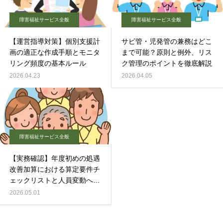
障害福祉サービス全般
障害福祉サービス全般
【運営指導対策】個別支援計
サビ管・児発管の兼務はどこ
画の適正な作成手順とモニタ
まで可能？原則と例外、リス
リング頻度の基本ルール
ク管理のポイントを徹底解説
2026.04.23
2026.04.05
障害福祉サービス全般
【実務確認】年度初めの処遇
改善加算における算定要件チ
ェックリストと人員変動への
対応
2026.05.01