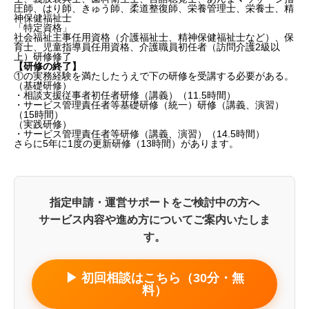
圧師、はり師、きゅう師、柔道整復師、栄養管理士、栄養士、精
神保健福祉士
「特定資格」
社会福祉主事任用資格（介護福祉士、精神保健福祉士など）、保
育士、児童指導員任用資格、介護職員初任者（訪問介護2級以
上）研修修了
【研修の終了】
①の実務経験を満たしたうえで下の研修を受講する必要がある。
（基礎研修）
・相談支援従事者初任者研修（講義）（11.5時間）
・サービス管理責任者等基礎研修（統一）研修（講義、演習）
（15時間）
（実践研修）
・サービス管理責任者等研修（講義、演習）（14.5時間）
さらに5年に1度の更新研修（13時間）があります。
指定申請・運営サポートをご検討中の方へ
サービス内容や進め方についてご案内いたしま
す。
▶ 初回相談はこちら（30分・無
料）
サービス管理責任者の配置人数