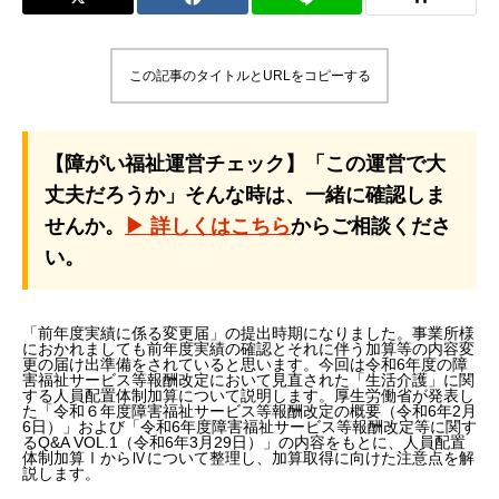
この記事のタイトルとURLをコピーする
【障がい福祉運営チェック】「この運営で大
丈夫だろうか」そんな時は、一緒に確認しま
せんか。
▶ 詳しくはこちら
からご相談くださ
い。
「前年度実績に係る変更届」の提出時期になりました。事業所様
におかれましても前年度実績の確認とそれに伴う加算等の内容変
更の届け出準備をされていると思います。今回は令和6年度の障
害福祉サービス等報酬改定において見直された「生活介護」に関
する人員配置体制加算について説明します。厚生労働省が発表し
た「令和６年度障害福祉サービス等報酬改定の概要（令和6年2月
6日）」および「令和6年度障害福祉サービス等報酬改定等に関す
るQ&A VOL.1（令和6年3月29日）」の内容をもとに、人員配置
体制加算ⅠからⅣについて整理し、加算取得に向けた注意点を解
説します。