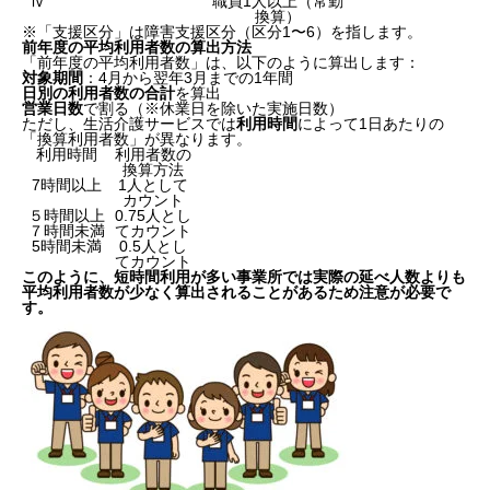
Ⅳ
職員1人以上（常勤
換算）
※「支援区分」は障害支援区分（区分1〜6）を指します。
前年度の平均利用者数の算出方法
「前年度の平均利用者数」は、以下のように算出します：
対象期間
：4月から翌年3月までの1年間
日別の利用者数の合計
を算出
営業日数
で割る（※休業日を除いた実施日数）
ただし、生活介護サービスでは
利用時間
によって1日あたりの
「換算利用者数」が異なります。
利用時間
利用者数の
換算方法
7時間以上
1人として
カウント
５時間以上
0.75人とし
７時間未満
てカウント
5時間未満
0.5人とし
てカウント
このように、短時間利用が多い事業所では実際の延べ人数よりも
平均利用者数が少なく算出されることがあるため注意が必要で
す。