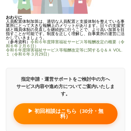
おわりに
人員配置体制加算は、適切な人員配置と支援体制を整えている事
業所にとって大きな報酬上のメリットがあります。日々の支援実
績と職員体制の見直しを継続的に行うことで、より高い加算を目
指すことが可能です。制度を正しく理解し、自事業所の運営に活
かしていきましょう。
（参考資料）
令和６年度障害福祉サービス等報酬改定の概要（令
和６年２月６日）
令和６年度障害福祉サービス等報酬改定等に関するＱ＆Ａ VOL.
１（令和６年３月29日）
人員配置体制加算の概要
加算取得に向けた注意点
おわりに
指定申請・運営サポートをご検討中の方へ
サービス内容や進め方についてご案内いたしま
す。
▶ 初回相談はこちら（30分・無
料）