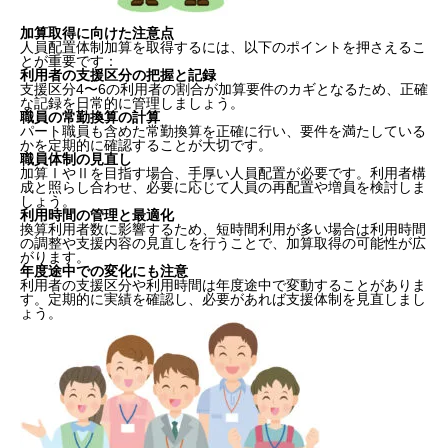
加算取得に向けた注意点
人員配置体制加算を取得するには、以下のポイントを押さえるこ
とが重要です：
利用者の支援区分の把握と記録
支援区分4〜6の利用者の割合が加算要件のカギとなるため、正確
な記録を日常的に管理しましょう。
職員の常勤換算の計算
パート職員も含めた常勤換算を正確に行い、要件を満たしている
かを定期的に確認することが大切です。
職員体制の見直し
加算ⅠやⅡを目指す場合、手厚い人員配置が必要です。利用者構
成と照らし合わせ、必要に応じて人員の再配置や増員を検討しま
しょう。
利用時間の管理と最適化
換算利用者数に影響するため、短時間利用が多い場合は利用時間
の調整や支援内容の見直しを行うことで、加算取得の可能性が広
がります。
年度途中での変化にも注意
利用者の支援区分や利用時間は年度途中で変動することがありま
す。定期的に実績を確認し、必要があれば支援体制を見直しまし
ょう。