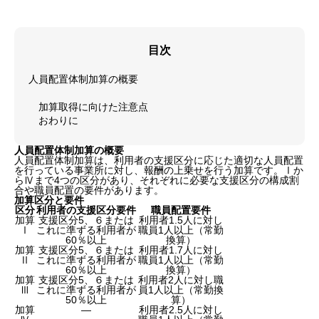
目次
人員配置体制加算の概要
加算取得に向けた注意点
おわりに
人員配置体制加算の概要
人員配置体制加算は、利用者の支援区分に応じた適切な人員配置
を行っている事業所に対し、報酬の上乗せを行う加算です。Ⅰか
らⅣまで4つの区分があり、それぞれに必要な支援区分の構成割
合や職員配置の要件があります。
加算区分と要件
区分
利用者の支援区分要件
職員配置要件
加算
支援区分5、６または
利用者1.5人に対し
Ⅰ
これに準ずる利用者が
職員1人以上（常勤
60％以上
換算）
加算
支援区分5、６または
利用者1.7人に対し
Ⅱ
これに準ずる利用者が
職員1人以上（常勤
60％以上
換算）
加算
支援区分5、６または
利用者2人に対し職
Ⅲ
これに準ずる利用者が
員1人以上（常勤換
50％以上
算）
加算
―
利用者2.5人に対し