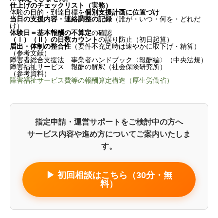
仕上げのチェックリスト（実務）
体験の目的・到達目標を
個別支援計画に位置づけ
当日の支援内容・連絡調整の記録
（誰が・いつ・何を・どれだ
け）
体験日＝基本報酬の不算定
の確認
（Ⅰ）（Ⅱ）の日数カウント
の誤り防止（初日起算）
届出・体制の整合性
（要件不充足時は速やかに取下げ・精算）
（参考文献）
障害者総合支援法 事業者ハンドブック〈報酬編〉（中央法規）
障害福祉サービス 報酬の解釈（社会保険研究所）
（参考資料）
障害福祉サービス費等の報酬算定構造（厚生労働省）
指定申請・運営サポートをご検討中の方へ
サービス内容や進め方についてご案内いたしま
す。
▶ 初回相談はこちら（30分・無
料）