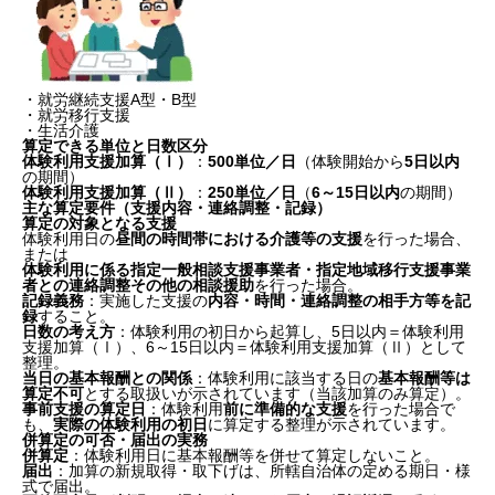
・就労継続支援A型・B型
・就労移行支援
・生活介護
算定できる単位と日数区分
体験利用支援加算（Ⅰ）
：
500単位／日
（体験開始から
5日以内
の期間）
体験利用支援加算（Ⅱ）
：
250単位／日
（
6～15日以内
の期間）
主な算定要件（支援内容・連絡調整・記録）
算定の対象となる支援
体験利用日の
昼間の時間帯における介護等の支援
を行った場合、
または
体験利用に係る指定一般相談支援事業者・指定地域移行支援事業
者との連絡調整その他の相談援助
を行った場合。
記録義務
：実施した支援の
内容・時間・連絡調整の相手方等を記
録
すること。
日数の考え方
：体験利用の初日から起算し、5日以内＝体験利用
支援加算（Ⅰ）、6～15日以内＝体験利用支援加算（Ⅱ）として
整理。
当日の基本報酬との関係
：体験利用に該当する日の
基本報酬等は
算定不可
とする取扱いが示されています（当該加算のみ算定）。
事前支援の算定日
：体験利用
前に準備的な支援
を行った場合で
も、
実際の体験利用の初日
に算定する整理が示されています。
併算定の可否・届出の実務
併算定
：体験利用日に基本報酬等を併せて算定しないこと。
届出
：加算の新規取得・取下げは、所轄自治体の定める期日・様
式で届出。