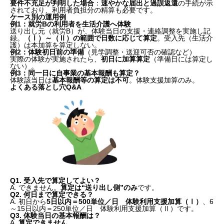
要件不充足が判明した場合
：
速やかな届出と過誤返還
の手続が示
されており、利用者負担分の精算も必要です。
ケース別の運用例
例1：就労Bの利用者を生活介護へ体験
送り出し元（就労B）が、体験当日の支援・連絡調整を実施し記
録。
（Ⅰ）～（Ⅱ）の範囲で日数に応じて算定
。受入先（生活介
護）は本加算を算定しない。
例2：体験初日前の準備
（見学調整・送迎可否の確認など）
実際の体験が実施されたら、
初日に加算算定
（準備日には算定し
ない）。
例3：同一日に自事業の基本報酬も算定？
体験該当日は
基本報酬等の算定は不可
。体験支援加算のみ。
よくある落とし穴Q&A
Q1.
受入先で算定してよい？
A. できません。
算定は“送り出し側”のみ
です。
Q2.
何日まで算定できる？
A. 初日から
5日以内＝500単位／日 体験利用支援加算（Ⅰ）
、6
～15日以内＝250単位／日 体験利用支援加算（Ⅱ）です。
Q3.
体験当日の基本報酬は？
A.
算定できません
。