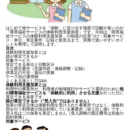
はじめて他サービスを「体験」に送り出す場面で誤解が多いのが
「障害福祉サービスの体験利用支援加算」です。今回は「障害福
祉サービスの体験利用支援加算」の制度の位置づけ・対象サービ
ス・単位・算定要件・記録と留意点まで、実務で迷いやすいポイ
ントを整理して説明します。
目次
体験利用支援加算とは
誰が算定できるか
対象サービス
算定できる単位と日数区分
主な算定要件（支援内容・連絡調整・記録）
併算定の可否・届出の実務
ケース別の運用例
よくある落とし穴Q&A
体験利用支援加算とは
利用中の事業所が、利用者の地域移行やサービス選択のために
他
の障害福祉サービスを「体験的に利用」させる支援
を行った日に
算定できる加算です。
誰が算定できるか（“受入先”ではありません）
加算の算定主体は体験利用を受け入れた事業所ではなく、体験利
用を行う利用者が現在利用している事業所（送り出し側）です。
受入先はこの加算を算定しません（受入調整の委託費等は別途の
契約実務）。
対象サービス