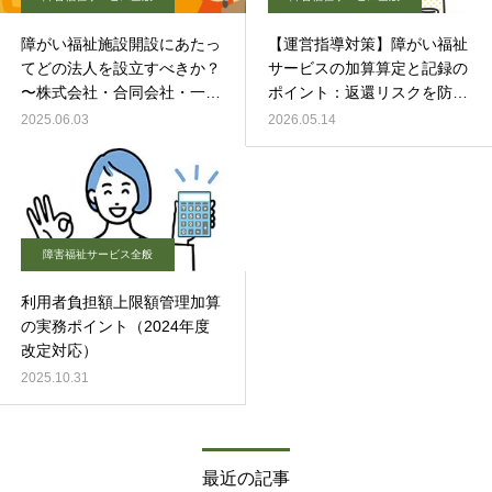
障がい福祉施設開設にあたっ
【運営指導対策】障がい福祉
てどの法人を設立すべきか？
サービスの加算算定と記録の
〜株式会社・合同会社・一般
ポイント：返還リスクを防ぐ
社団法人・NPO法人を比較〜
仕組みづくり
2025.06.03
2026.05.14
障害福祉サービス全般
利用者負担額上限額管理加算
の実務ポイント（2024年度
改定対応）
2025.10.31
最近の記事