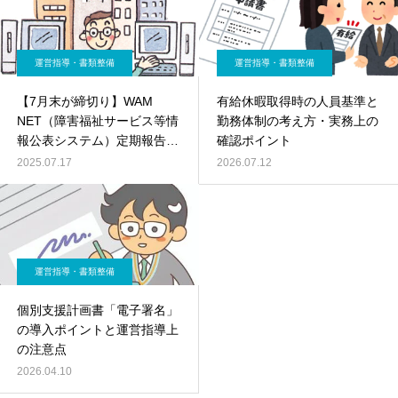
運営指導・書類整備
運営指導・書類整備
【7月末が締切り】WAM
有給休暇取得時の人員基準と
NET（障害福祉サービス等情
勤務体制の考え方・実務上の
報公表システム）定期報告を
確認ポイント
忘れずに！
2025.07.17
2026.07.12
運営指導・書類整備
個別支援計画書「電子署名」
の導入ポイントと運営指導上
の注意点
2026.04.10