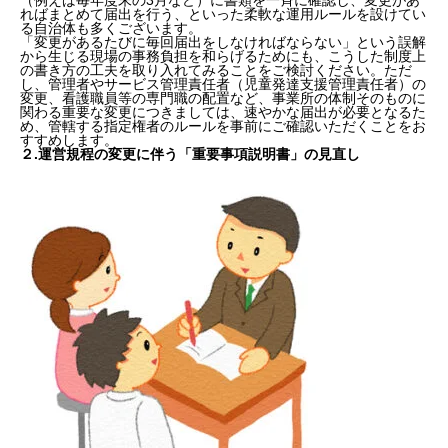
ればまとめて届出を行う、といった柔軟な運用ルールを設けてい
る自治体も多くございます。
「変更があるたびに毎回届出をしなければならない」という誤解
から生じる現場の事務負担を和らげるためにも、こうした制度上
の書き方の工夫を取り入れてみることをご検討ください。ただ
し、管理者やサービス管理責任者（児童発達支援管理責任者）の
変更、看護職員等の専門職の配置など、事業所の体制そのものに
関わる重要な変更につきましては、速やかな届出が必要となるた
め、管轄する指定権者のルールを事前にご確認いただくことをお
すすめします。
２.
運営規程の変更に伴う「重要事項説明書」の見直し