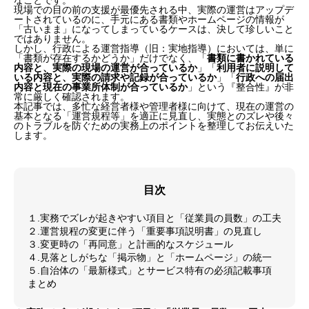
なことです。
現場での目の前の支援が最優先される中、実際の運営はアップデ
ートされているのに、手元にある書類やホームページの情報が
「古いまま」になってしまっているケースは、決して珍しいこと
ではありません。
しかし、行政による運営指導（旧：実地指導）においては、単に
「書類が存在するかどうか」だけでなく、「
書類に書かれている
内容と、実際の現場の運営が合っているか
」「
利用者に説明して
いる内容と、実際の請求や記録が合っているか
」「
行政への届出
内容と現在の事業所体制が合っているか
」という『整合性』が非
常に厳しく確認されます。
本記事では、多忙な経営者様や管理者様に向けて、現在の運営の
基本となる「運営規程等」を適正に見直し、実態とのズレや後々
のトラブルを防ぐための実務上のポイントを整理してお伝えいた
します。
目次
１.実務でズレが起きやすい項目と「従業員の員数」の工夫
２.運営規程の変更に伴う「重要事項説明書」の見直し
３.変更時の「再同意」と計画的なスケジュール
４.見落としがちな「掲示物」と「ホームページ」の統一
５.自治体の「最新様式」とサービス特有の必須記載事項
まとめ