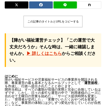
この記事のタイトルとURLをコピーする
【障がい福祉運営チェック】「この運営で大
丈夫だろうか」そんな時は、一緒に確認しま
せんか。
▶ 詳しくはこちら
からご相談くださ
い。
はじめに
障がい福祉サービスや児童福祉サービスの事業所を開設される
際、事業運営の最も基本となるルールブックとして「
運営規程
」
を作成し、行政へ提出されたことと存じます。
開所当初は、すべての書類が現場の実態と完全に合致しているは
ずです。しかし、日々の多忙な運営の中で「利用者様のニーズに
合わせて土曜日の営業を始めた」「サービス提供時間を変更し
た」「管理者が交代した」「実費でいただくおやつ代を変更し
た」など、事業所の体制には少しずつ変化が生じていくのが自然