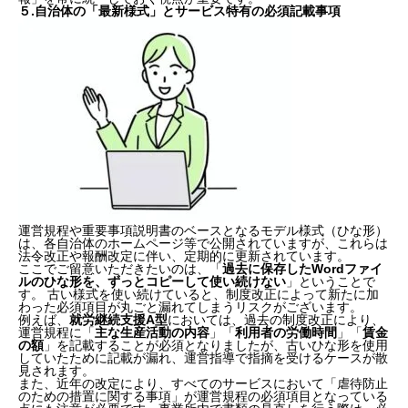
３.変更時の「再同意」と計画的なスケジュール
５.自治体の「最新様式」とサービス特有の必須記載事項
４.見落としがちな「掲示物」と「ホームページ」の統
一
５.自治体の「最新様式」とサービス特有の必須記載事
項
まとめ
運営規程や重要事項説明書のベースとなるモデル様式（ひな形）
は、各自治体のホームページ等で公開されていますが、これらは
法令改正や報酬改定に伴い、定期的に更新されています。
ここでご留意いただきたいのは、「
過去に保存したWordファイ
ルのひな形を、ずっとコピーして使い続けない
」ということで
す。 古い様式を使い続けていると、制度改正によって新たに加
わった必須項目が丸ごと漏れてしまうリスクがございます。
例えば、
就労継続支援A型
においては、過去の制度改正により、
運営規程に「
主な生産活動の内容
」「
利用者の労働時間
」「
賃金
の額
」を記載することが必須となりましたが、古いひな形を使用
していたために記載が漏れ、運営指導で指摘を受けるケースが散
見されます。
また、近年の改定により、すべてのサービスにおいて「虐待防止
のための措置に関する事項」が運営規程の必須項目となっている