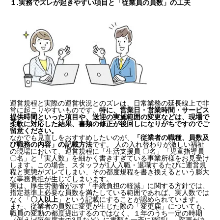
１.実務でズレが起きやすい項目と「従業員の員数」の工夫
運営規程と実際の運営状況とのズレは、日常業務の延長線上で非
常に起こりやすいものです。
特に、営業日・営業時間・サービス
提供時間といった項目や、送迎の実施範囲の変更などは、現場で
柔軟に対応した結果、書類の修正が後回しになりがちですのでご
留意ください。
なかでも見直しをおすすめしたいのが、
「従業者の職種、員数及
び職務の内容」の記載方法
です。 人の入れ替わりが激しい福祉
の現場において、運営規程に「生活支援員 〇名」「児童指導員
〇名」と「実人数」を細かく書きすぎている事業所様をお見受け
します。この場合、スタッフが1人入職・退職するたびに運営規
程と実態がズレてしまい、その都度規程を書き換えるという膨大
な事務負担が生じてしまいます。
実は、厚生労働省が示す「手続負担の軽減」に関する方針では、
指定基準上必要な員数を満たしている範囲であれば、実人数では
なく「
〇人以上
」という記載にすることが認められています。
また、従業者の員数に変更が生じた際の「変更届」についても、
職員の変動の都度提出するのではなく、１年のうち一定の時期
（例えば毎年度末の3月など）に書類を一斉に確認し、変更があ