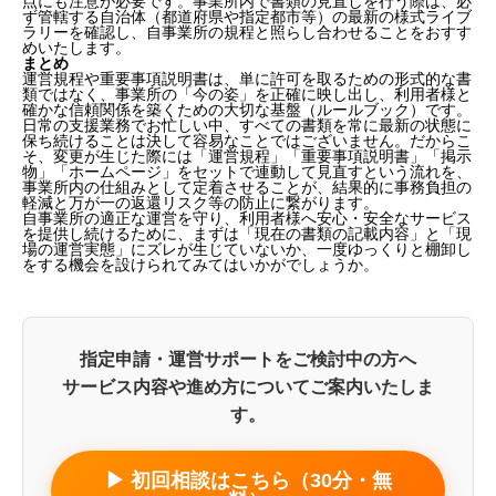
点にも注意が必要です。事業所内で書類の見直しを行う際は、必
ず管轄する自治体（都道府県や指定都市等）の最新の様式ライブ
ラリーを確認し、自事業所の規程と照らし合わせることをおすす
めいたします。
まとめ
運営規程や重要事項説明書は、単に許可を取るための形式的な書
類ではなく、事業所の「今の姿」を正確に映し出し、利用者様と
確かな信頼関係を築くための大切な基盤（ルールブック）です。
日常の支援業務でお忙しい中、すべての書類を常に最新の状態に
保ち続けることは決して容易なことではございません。だからこ
そ、変更が生じた際には「運営規程」「重要事項説明書」「掲示
物」「ホームページ」をセットで連動して見直すという流れを、
事業所内の仕組みとして定着させることが、結果的に事務負担の
軽減と万が一の返還リスク等の防止に繋がります。
自事業所の適正な運営を守り、利用者様へ安心・安全なサービス
を提供し続けるために、まずは「現在の書類の記載内容」と「現
場の運営実態」にズレが生じていないか、一度ゆっくりと棚卸し
をする機会を設けられてみてはいかがでしょうか。
指定申請・運営サポートをご検討中の方へ
サービス内容や進め方についてご案内いたしま
す。
▶ 初回相談はこちら（30分・無