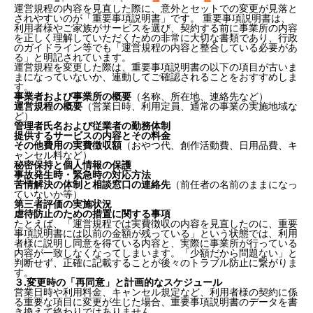
運営規程の内容を見直した際に、意外とセットでの変更が見落と
されやすいのが「重要事項説明書」です。 重要事項説明書は、
利用者様やご家族がサービスを選び、契約する前に事業所の内容
を正しく理解していただくための非常に大切な書類であり、行政
のガイドライン等でも「運営規程の内容と整合している必要があ
る」と明記されています。
運営規程を変更した際は、重要事項説明書の以下の項目が古いま
まになっていないか、連動してご確認されることをおすすめしま
す。
事業者および事業所の概要
（名称、所在地、連絡先など）
運営規程の概要
（営業日時、利用定員、通常の事業の実施地域な
ど）
管理者氏名および従業者の勤務体制
提供するサービスの内容とその料金
その他費用の実費徴収額
（おやつ代、創作活動費、日用品費、キ
ャンセル料など）
秘密保持と個人情報の保護
事故発生時・緊急時の対応方法
苦情解決の体制と相談窓口の連絡先
（前任者の名前のままになっ
ていないか等）
第三者評価の実施状況
虐待防止のための措置に関する事項
たとえば、「運営規程では実費徴収の内容を見直したのに、重要
事項説明書には以前の金額が残っている」という状態では、利用
者様に説明し同意を得ている内容と、実際に事業所が行っている
内容が一致しなくなってしまいます。「少額だから問題ない」と
判断せず、正確に記載することが後々のトラブル防止に繋がりま
す。
３.変更時の「再同意」と計画的なスケジュール
営業日時や利用料金、キャンセル規定など、利用者様の契約に係
る重要な項目に変更が生じた場合、重要事項説明書のデータを書
き換えて終わりではありません。