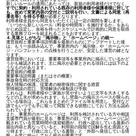
新しいルールの適用にあたっては、新規の利用者様だけでなく、
すでに契約・利用されている既存の利用者様や保護者様に対して
も、改めて変更内容の交付とご説明を行い、文書による同意（再
署名等）を得る手順
が必要となります。
利用者様全員から同意をいただくには一定の期間を要します。
「いつから新しいルール（料金や時間等）を施行するか」をあら
かじめ設定し、余裕を持ったスケジュールで計画的に同意を取得
する業務フローを組まれることをおすすめします。
４.見落としがちな「掲示物」と「ホームページ」の統一
運営規程と重要事項説明書を最新のものにアップデートした後
は、もう一歩踏み込んで、事業所内の「掲示物」や「ホームペー
ジ・パンフレット」の点検を行うことが、安定した運営の鍵とな
ります。
運営指導においては、重要事項等を事業所内に掲示しているかど
うかも確認されます。主に掲示が必要とされる項目には以下のよ
うなものがあります。
運営規程の概要
重要事項説明書（またはその概要）
事故発生時の対応方法
個人情報の保護、従業者の秘密保持に関する措置
苦情相談の窓口、苦情解決の体制及び手順
これらは、利用者様やご家族が見やすいように文字を大きくする
などの工夫が求められます。もし壁面への掲示スペースが限られ
ている場合は、これらをまとめたファイル等を用意し、受付など
誰でもいつでも手に取って閲覧できる状態にしておく方法も認め
られています。
また、事業所のホームページは、利用を検討されている方や相談
支援専門員が最初に見る「事業所の顔」です。ホームページに記
１.実務でズレが起きやすい項目と「従業員の員数」の
載されている営業時間や送迎範囲が、行政へ提出している最新の
工夫
届出内容と異なっていると、利用前の段階で誤解を生む原因とな
２.運営規程の変更に伴う「重要事項説明書」の見直し
り得ます。「行政に出している書類」と「外部へ発信している情
報」を常に統一しておく視点が重要です。