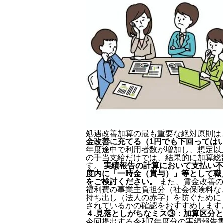
処遇改善加算の最も重要な絶対原則は
金改善に充てる（1円でも下回っては
年度途中で利用者数が増加し、想定以
の手当支給だけでは、結果的に加算総
す。
実績報告の計算において支払い不
度内に「一時金（賞与）」等として職
をご検討ください。
また、賃金改善の
福利費の事業主負担分（社会保険料な
持ち出し（法人の赤字）を防ぐために
されているかの確認をおすすめします
４.見落としがちなミス③：加算区分
今回提出する令和7年度分の実績報告