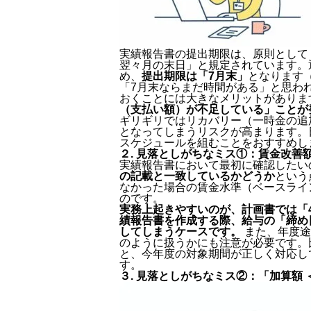
実績報告書の提出期限は、原則として
翌々月の末日」と規定されています。
め、
提出期限は「7月末」
となります
「7月末ならまだ時間がある」と思わ
おくことには大きなメリットがありま
（支払い額）が不足している」ことが
ギリギリではリカバリー（一時金の追
となってしまうリスクが高まります。
スケジュールを組むことをおすすめし
２. 見落としがちなミス①：賃金改善
実績報告書において最初に確認したい
の記載と一致しているかどうか
という
なかった場合の賃金水準（ベースライ
のです。
実務上起きやすいのが、計画書では「
績報告書を作成する際、給与の「締め
してしまうケースです。
また、年度途
のように扱うかにも注意が必要です。
と、今年度の対象期間が正しく対応し
す。
３. 見落としがちなミス②：「加算額