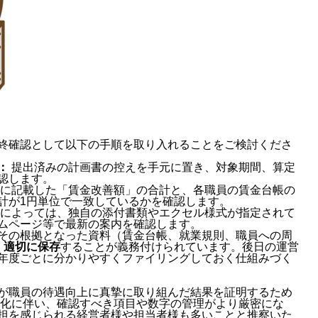
終確認として以下の手順を取り入れることをご検討くださ
：
提出済みの計画書の控えを手元に置き、対象期間、算定
認します。
に記載した「賃金改善額」の合計と、各職員の賃金台帳の
計が1円単位で一致しているかを確認します。
によっては、独自の添付書類やエクセル様式が指定されて
ムページ等で最新の案内を確認します。
その根拠となった資料（賃金台帳、就業規則、職員への周
」適切に保存
することが義務付けられています。後日の運営
年度ごとに分かりやすくファイリングしておく仕組みづく
が職員の待遇向上に真摯に取り組んだ結果を証明するため
本化に伴い、確認すべき項目や数字の管理がより厳密にな
担を感じられる経営者様や担当者様も多いことと推察いた