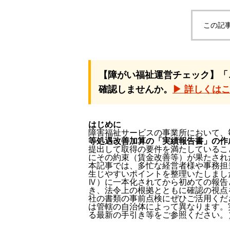
この記
【障がい福祉運営チェック】「
確認しませんか。
▶ 詳しくは
はじめに
障害福祉サービスの事業所において、
等処遇改善加算の「実績報告書」の作
提出して取得の要件を満たしているこ
にその約束（賃金改善等）が果たされ
本記事では、多忙な経営者様や事務担
生じやすいポイントを整理いたしまし
Ⅳ）に一本化されてから初めての報告
き、法令上の根拠とともに確認の視点
社の書類の事前点検にぜひご活用くだ
は管轄の自治体によって異なります。
る最新の手引き等をご参照ください。