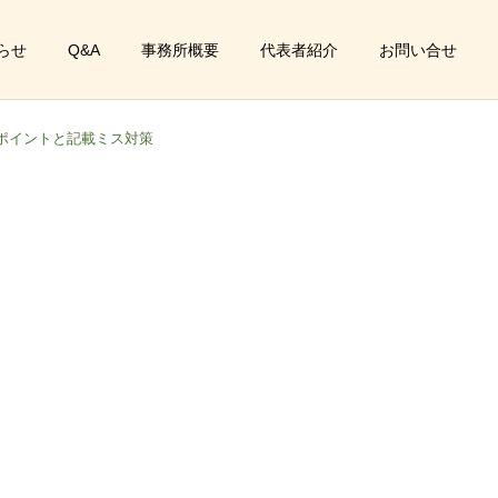
らせ
Q&A
事務所概要
代表者紹介
お問い合せ
ポイントと記載ミス対策
サービス一覧
発達支援・放課後等デイサービス
介護タクシー事業