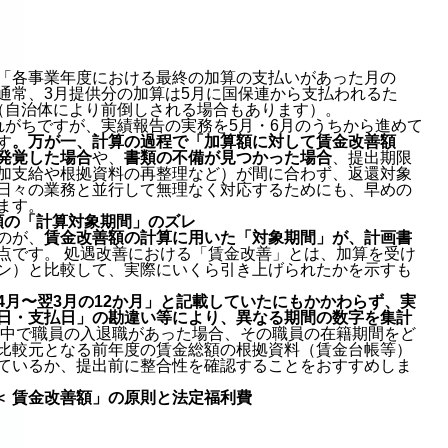
「各事業年度における最終の加算の支払いがあった月の
通常、3月提供分の加算は5月に国保連から支払われるた
（自治体により前倒しされる場合もあります）。
れがちですが、実績報告の実務を5月・6月のうちから進めて
す
。万が一、計算の過程で「加算額に対して賃金改善額
発覚した場合
や、
書類の不備が見つかった場合
、提出期限
加支給や根拠資料の再整理など）が間に合わず、返還対象
日々の業務と並行して無理なく対応するためにも、早めの
ます。
額の「計算対象期間」のズレ
のが、
賃金改善額の計算に用いた「対象期間」が、計画書
点です。 処遇改善における「賃金改善」とは、加算を受け
ン）と比較して、実際にいくら引き上げられたかを示すも
4月〜翌3月の12か月」と記載していたにもかかわらず、実
日・支払日」の勘違い等により、異なる期間の数字を集計
中で職員の入退職があった場合、その職員の在籍期間をど
比較元となる前年度の賃金総額の根拠資料（賃金台帳等）
ているか、提出前に整合性を確認することをおすすめしま
 ＜ 賃金改善額」の原則と法定福利費