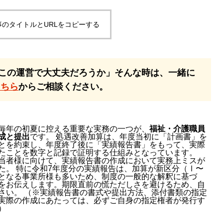
事のタイトルとURLをコピーする
この運営で大丈夫だろうか」そんな時は、一緒に
こちら
からご相談ください。
毎年の初夏に控える重要な実務の一つが、
福祉・介護職員
成と提出
です。 処遇改善加算は、年度当初に「計画書」を
とを約束し、年度終了後に「実績報告書」をもって、実際
たことを数字と記録で証明する仕組みとなっています。
当者様に向けて、実績報告書の作成において実務上ミスが
た。 特に令和7年度分の実績報告は、加算が新区分（Ⅰ〜
となる事業所様も多いため、制度の一般的な解釈に基づ
をお伝えします。期限直前の慌ただしさを避けるため、自
さい。 （※実績報告書の書式や提出方法、添付書類の指定
実際の作成にあたっては、必ずご自身の指定権者が発行す
）