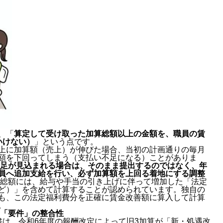
、「
算定して受け取った加算総額以上の金額を、職員の賃
いけない）
」という点です。
上に加算額（売上）が伸びた場合、当初の計画通りの毎月
額を下回ってしまう（支払い不足になる）ことがありま
足が見込まれる場合は、そのまま提出するのではなく、年
員へ追加支給を行い、必ず加算額を上回る着地にする調整
総額には、給与や手当の引き上げに伴って増加した「法定
ど）」を含めて計算することが認められています。独自の
も、この法定福利費分を正確に賃金改善額に算入して計算
。
と「要件」の整合性
書は、令和6年度の報酬改定によって旧3加算が「新・処遇改