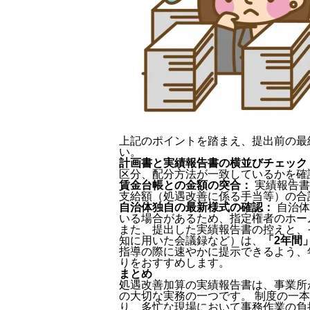
上記のポイントを踏まえ、提出前の最
い。
計画書と実績報告書の横並びチェック
区分、配分方法が一致しているかを確
賃金台帳との金額の突合：
実績報告書
支給額（処遇改善に係る手当等）の合
自治体独自の最新様式の確認：
自治体
いる場合があるため、指定権者のホー
また、提出した実績報告書の控えと、
知に用いた会議録など）は、
「2年間
指導の際に速やかに提示できるよう、
りをおすすめします。
まとめ
処遇改善加算の実績報告書は、事業所
の大切な実務の一つです。 制度の一
り、多忙な現場において事務作業の負