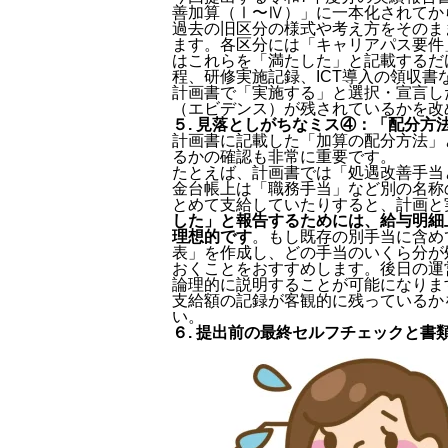
善加算（Ⅰ〜Ⅳ）」に一本化されてか
過去の旧区分の様式や考え方をそのま
ます。各区分には「キャリアパス要件
はこれらを「満たした」と記載するだ
程、研修実施記録、ICT導入の領収
計画書で「実施する」と選択・宣言し
（エビデンス）が残されているかを改
５. 見落としがちなミス④：「配分方
計画書に記載した「加算の配分方法」
るかの確認も非常に重要です。
たとえば、計画書では「処遇改善手当
金台帳上は「職務手当」など別の名称
とめて支給していたりすると、計画と
した」と報告するためには、給与明細
理想的です
。もし既存の別手当に含め
表」を作成し、どの手当のいくら分が
おくことをおすすめします。後日の運
論理的に説明することが可能になりま
支給額の記録が客観的に残っているか
い。
６. 提出前の最終セルフチェックと書