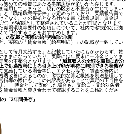
ら初めての報告にあたる事業所様が多いかと存じます。
ま流用してしまうと、現行の区分と不整合が生じてしまい
」と「職場環境等要件」が定められており、実績報告書で
けでなく、その根拠となる社内文書（就業規則、賃金規
書など）が実態として整備されていることが前提となります。
た職場環境等要件の各項目について、社内で客観的な証拠
めて照合することをおすすめします。
法」の記載と実際の給与明細の乖離
と、実際の「賃金台帳（給与明細）」の記載が一致してい
として毎月支給する」と記載していたにもかかわらず、賃
のままになっていたり、実際には年度末に一時金としてま
実態の不整合となります。
「加算収入の全額を職員に配分
上で処遇改善による引き上げ額が明確に判別できる状態が
て支給している場合等は、エクセル等で「賃金改善内訳
処遇改善によるものか、客観的な算定根拠を別途整理して
営指導の際にも、この内訳表があることで算定の正当性を
す。 一時金として支給した場合も、支給日・支給対象者・
を賃金台帳と突き合わせて確認することをご検討くださ
類の「2年間保存」