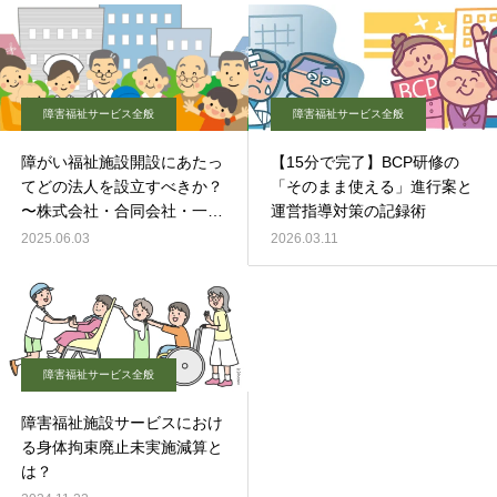
障害福祉サービス全般
障害福祉サービス全般
障がい福祉施設開設にあたっ
【15分で完了】BCP研修の
てどの法人を設立すべきか？
「そのまま使える」進行案と
〜株式会社・合同会社・一般
運営指導対策の記録術
社団法人・NPO法人を比較〜
2025.06.03
2026.03.11
障害福祉サービス全般
障害福祉施設サービスにおけ
る身体拘束廃止未実施減算と
は？