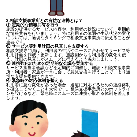
3.相談支援事業所との有益な連携とは？
①
定期的な情報共有を行う
施設の提供するサービス内容や、利用者の状況について、定期的
な情報共有を行いましょう。特に利用者の体調や生活状況の変化
については、適切なタイミングで相談支援事業所に伝えることが
重要です。
②
サービス等利用計画の見直しを支援する
相談支援専門員は、利用者の生活やニーズに合わせてサービス等
利用計画を作成・更新します。施設側からも利用者の変化を伝
え、計画の見直しがスムーズに行えるよう協力しましょう。
③
連携強化のための定期的な会議を実施する
サービス担当者会議などを定期的に開催し、施設・相談支援事業
所・利用者・家族が一堂に会して意見交換を行うことで、より適
切な支援を提供できます。
④
緊急時の対応体制を整える
利用者に急な変化があった場合、迅速に対応するための連絡体制
を確立しておくことも大切です。相談支援事業所とのホットライ
ンを設けるなど、緊急時にスムーズに連携が取れる体制を整えま
しょう。